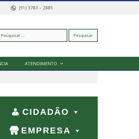
arajó
(91) 3783 – 2885
squisar
CIA
ATENDIMENTO
r:
CIDADÃO
EMPRESA