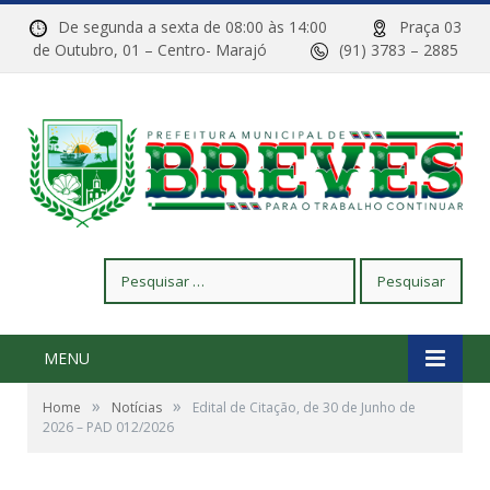
De segunda a sexta de 08:00 às 14:00
Praça 03
de Outubro, 01 – Centro- Marajó
(91) 3783 – 2885
Pesquisar
por:
MENU
»
»
Home
Notícias
Edital de Citação, de 30 de Junho de
2026 – PAD 012/2026