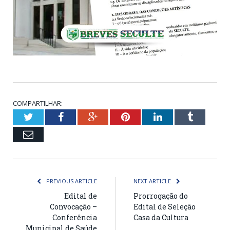
COMPARTILHAR:
Twitter
Facebook
Google+
Pinterest
LinkedIn
Tumblr
Email
PREVIOUS ARTICLE
NEXT ARTICLE
Edital de
Prorrogação do
Convocação –
Edital de Seleção
Conferência
Casa da Cultura
Municipal de Saúde