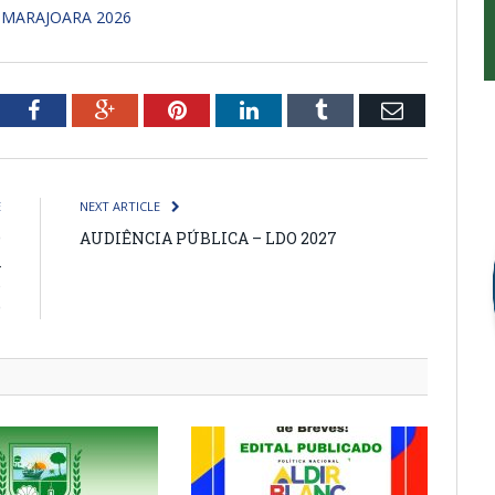
 MARAJOARA 2026
tter
Facebook
Google+
Pinterest
LinkedIn
Tumblr
Email
E
NEXT ARTICLE
O
AUDIÊNCIA PÚBLICA – LDO 2027
A
6
O