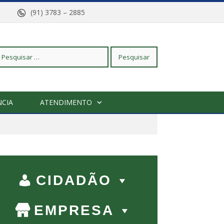
arajó
(91) 3783 – 2885
squisar
CIA
ATENDIMENTO
r:
CIDADÃO
EMPRESA