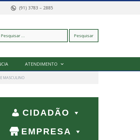
arajó
(91) 3783 – 2885
squisar
CIA
ATENDIMENTO
r:
 E MASCULINO
CIDADÃO
EMPRESA