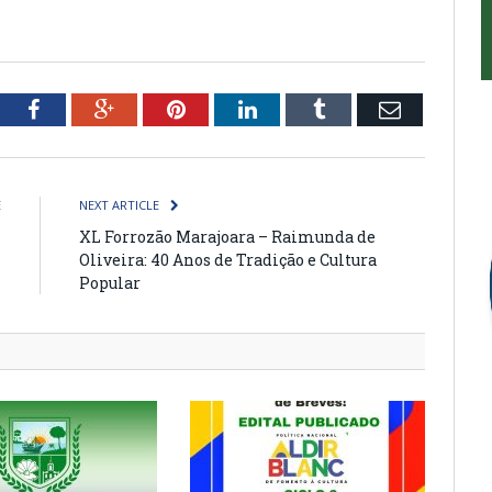
tter
Facebook
Google+
Pinterest
LinkedIn
Tumblr
Email
E
NEXT ARTICLE
7
XL Forrozão Marajoara – Raimunda de
Oliveira: 40 Anos de Tradição e Cultura
Popular