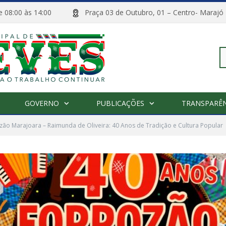
 de 08:00 às 14:00
Praça 03 de Outubro, 01 – Centro- M
Pe
GOVERNO
PUBLICAÇÕES
TRANSPARÊN
po
zão Marajoara – Raimunda de Oliveira: 40 Anos de Tradição e Cultura Popular