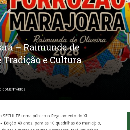
oara – Raimunda de
e Tradição e Cultura
0 COMENTÁRIOS
 da SECULTE torna público o Regulamento do XL
– Edição 40 anos, para as 10 quadrilhas do município,