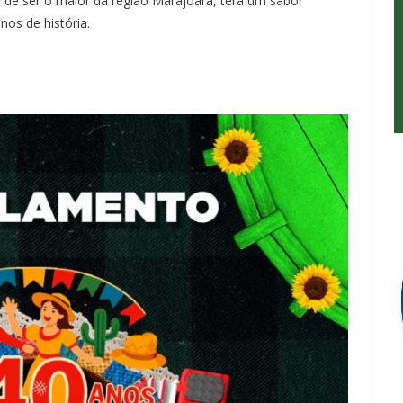
m de ser o maior da região Marajoara, terá um sabor
nos de história.