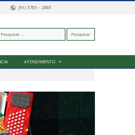
arajó
(91) 3783 – 2885
squisar
CIA
ATENDIMENTO
r: