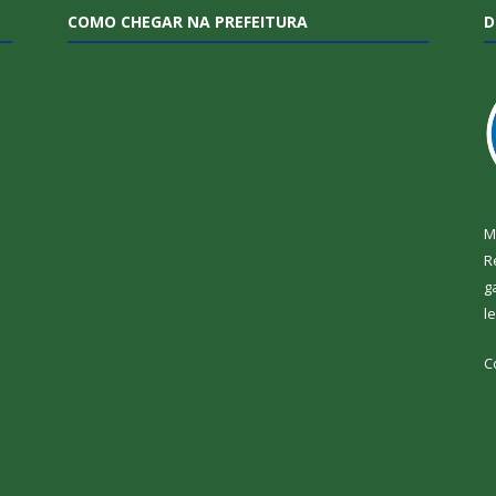
COMO CHEGAR NA PREFEITURA
D
M
R
g
l
C