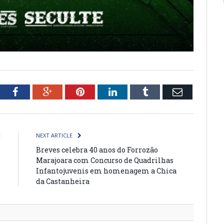
tter
Facebook
Google+
Pinterest
LinkedIn
Tumblr
Email
E
NEXT ARTICLE
–
Breves celebra 40 anos do Forrozão
–
Marajoara com Concurso de Quadrilhas
O
Infantojuvenis em homenagem a Chica
da Castanheira