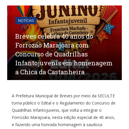
NOTÍCIAS
Breves celebra 40 anos do
Forrozão Marajoara com
Concurso de Quadrilhas
Infantojuvenis em homenagem
a Chica da Castanheira
por
CR2-ADMIN22
em
24 DE ABRIL DE 2026
0
COMENTÁRIOS
A Prefeitura Municipal de Breves por meio da SECULTE
torna público o Edital e o Regulamento do Concurso de
Quadrilhas Infantojuvenis, que volta a integrar o
Forrozão Marajoara, nesta edição especial de 40 anos,
e fazendo uma honrada homenagem à saudosa