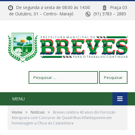
De segunda a sexta de 08:00 às 14:00
Praça 03
de Outubro, 01 – Centro- Marajó
(91) 3783 – 2885
Pesquisar
por:
MENU
»
»
Home
Notícias
Breves celebra 40 anos do Forrozão
Marajoara com Concurso de Quadrilhas Infantojuvenis em
homenagem a Chica da Castanheira